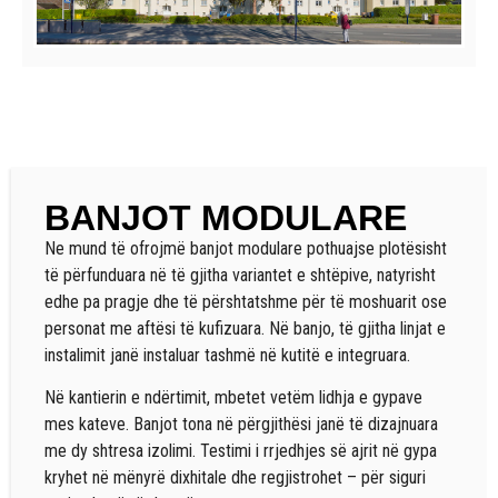
BANJOT MODULARE
Ne mund të ofrojmë banjot modulare pothuajse plotësisht
të përfunduara në të gjitha variantet e shtëpive, natyrisht
edhe pa pragje dhe të përshtatshme për të moshuarit ose
personat me aftësi të kufizuara. Në banjo, të gjitha linjat e
instalimit janë instaluar tashmë në kutitë e integruara.
Në kantierin e ndërtimit, mbetet vetëm lidhja e gypave
mes kateve. Banjot tona në përgjithësi janë të dizajnuara
me dy shtresa izolimi. Testimi i rrjedhjes së ajrit në gypa
kryhet në mënyrë dixhitale dhe regjistrohet – për siguri