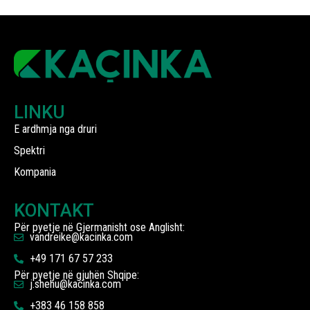
LINKU
E ardhmja nga druri
Spektri
Kompania
KONTAKT
Për pyetje në Gjermanisht ose Anglisht:
vandreike@kacinka.com
+49 171 67 57 233
Për pyetje në gjuhën Shqipe:
j.shehu@kacinka.com
+383 46 158 858