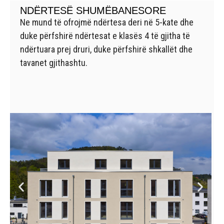
NDËRTESË SHUMËBANESORE
Ne mund të ofrojmë ndërtesa deri në 5-kate dhe
duke përfshirë ndërtesat e klasës 4 të gjitha të
ndërtuara prej druri, duke përfshirë shkallët dhe
tavanet gjithashtu.